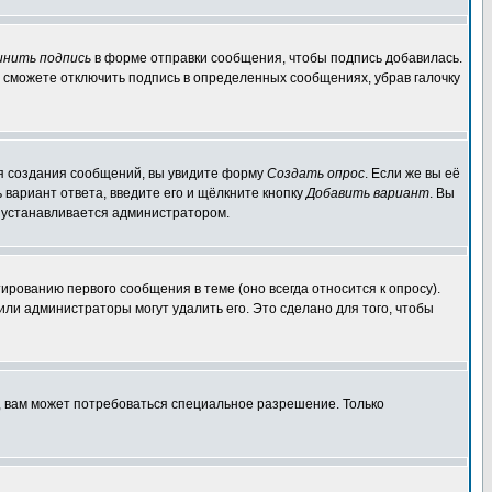
инить подпись
в форме отправки сообщения, чтобы подпись добавилась.
 сможете отключить подпись в определенных сообщениях, убрав галочку
для создания сообщений, вы увидите форму
Создать опрос
. Если же вы её
ь вариант ответа, введите его и щёлкните кнопку
Добавить вариант
. Вы
о устанавливается администратором.
ированию первого сообщения в теме (оно всегда относится к опросу).
 или администраторы могут удалить его. Это сделано для того, чтобы
, вам может потребоваться специальное разрешение. Только