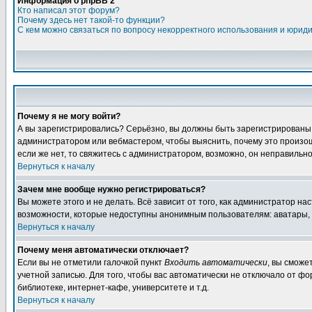
Информация о phpBB 2
Кто написал этот форум?
Почему здесь нет такой-то функции?
С кем можно связаться по вопросу некорректного использования и юрид
Почему я не могу войти?
А вы зарегистрировались? Серьёзно, вы должны быть зарегистрированы, д
администратором или вебмастером, чтобы выяснить, почему это произошл
если же нет, то свяжитесь с администратором, возможно, он неправильн
Вернуться к началу
Зачем мне вообще нужно регистрироваться?
Вы можете этого и не делать. Всё зависит от того, как администратор 
возможности, которые недоступны анонимным пользователям: аватары, лич
Вернуться к началу
Почему меня автоматически отключает?
Если вы не отметили галочкой пункт
Входить автоматически
, вы сможе
учетной записью. Для того, чтобы вас автоматически не отключало от ф
библиотеке, интернет-кафе, университете и т.д.
Вернуться к началу