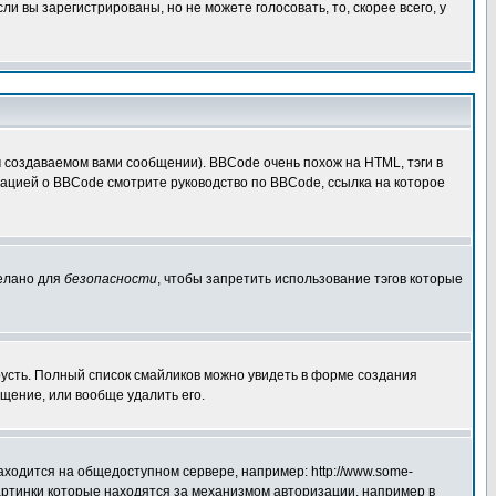
 вы зарегистрированы, но не можете голосовать, то, скорее всего, у
создаваемом вами сообщении). BBCode очень похож на HTML, тэги в
рмацией о BBCode смотрите руководство по BBCode, ссылка на которое
делано для
безопасности
, чтобы запретить использование тэгов которые
грусть. Полный список смайликов можно увидеть в форме создания
щение, или вообще удалить его.
аходится на общедоступном сервере, например: http://www.some-
 картинки которые находятся за механизмом авторизации, например в