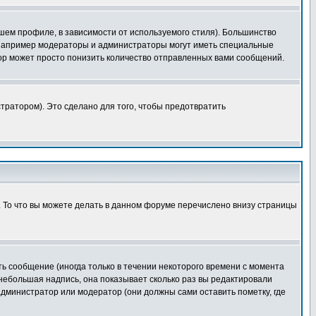
шем профиле, в зависимости от используемого стиля). Большинство
 например модераторы и администраторы могут иметь специальные
ор может просто понизить количество отправленных вами сообщений.
тратором). Это сделано для того, чтобы предотвратить
. То что вы можете делать в данном форуме перечислено внизу страницы
ь сообщение (иногда только в течении некоторого времени с момента
 небольшая надпись, она показывает сколько раз вы редактировали
администратор или модератор (они должны сами оставить пометку, где