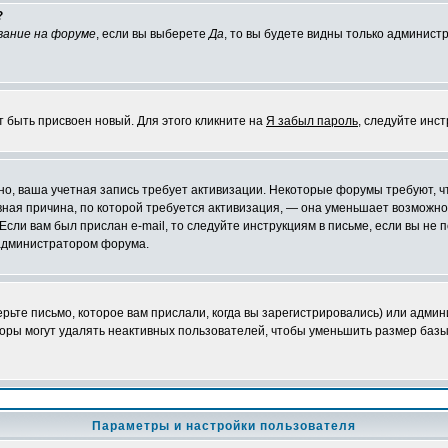
?
вание на форуме
, если вы выберете
Да
, то вы будете видны только админист
т быть присвоен новый. Для этого кликните на
Я забыл пароль
, следуйте инс
ожно, ваша учетная запись требует активизации. Некоторые форумы требуют,
лавная причина, по которой требуется активизация, — она уменьшает возмож
Если вам был прислан e-mail, то следуйте инструкциям в письме, если вы не п
с администратором форума.
ьте письмо, которое вам прислали, когда вы зарегистрировались) или админ
оры могут удалять неактивных пользователей, чтобы уменьшить размер базы
Параметры и настройки пользователя