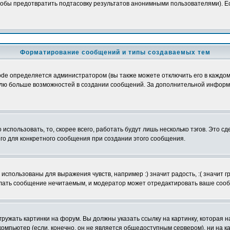
обы предотвратить подтасовку результатов анонимными пользователями). Если
Форматирование сообщений и типы создаваемых тем
e определяется администратором (вы также можете отключить его в каждом 
ователю больше возможностей в создании сообщений. За дополнительной инфо
использовать, то, скорее всего, работать будут лишь несколько тэгов. Это с
его для конкретного сообщения при создании этого сообщения.
использованы для выражения чувств, например :) значит радость, :( значит 
делать сообщение нечитаемым, и модератор может отредактировать ваше сооб
ружать картинки на форум. Вы должны указать ссылку на картинку, которая н
вой компьютер (если, конечно, он не является общедоступным сервером), ни на