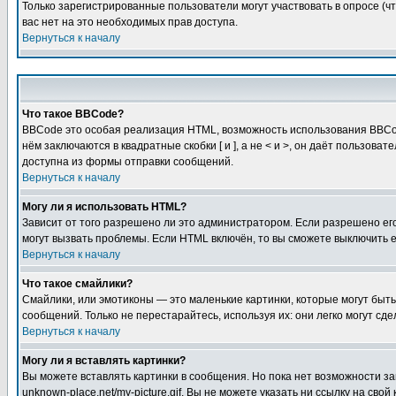
Только зарегистрированные пользователи могут участвовать в опросе (чт
вас нет на это необходимых прав доступа.
Вернуться к началу
Что такое BBCode?
BBCode это особая реализация HTML, возможность использования BBCod
нём заключаются в квадратные скобки [ и ], а не < и >, он даёт польз
доступна из формы отправки сообщений.
Вернуться к началу
Могу ли я использовать HTML?
Зависит от того разрешено ли это администратором. Если разрешено его 
могут вызвать проблемы. Если HTML включён, то вы сможете выключить 
Вернуться к началу
Что такое смайлики?
Смайлики, или эмотиконы — это маленькие картинки, которые могут быть 
сообщений. Только не перестарайтесь, используя их: они легко могут с
Вернуться к началу
Могу ли я вставлять картинки?
Вы можете вставлять картинки в сообщения. Но пока нет возможности заг
unknown-place.net/my-picture.gif. Вы не можете указать ни ссылку на с