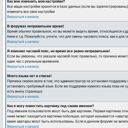
Как мне изменить мои настройки?
Все ваши настройки хранятся в базе данных (если вы зарегистрированы)
изменить все свои настройки
Вернуться к началу
В форумах неправильное время!
Время обычно правильное, но вы можете видеть время, относящееся к друг
Киев и т.д. Пожалуйста, учтите, что для смены часового пояса, как и д
Вернуться к началу
Я изменил часовой пояс, но время все равно неправильное!
Если вы уверены, что указали часовой пояс правильно, то причина може
один час с реальным временем.
Вернуться к началу
Моего языка нет в списке!
Причина скорее всего в том, что администратор не установил поддержку
установить требуемый язык. Если же поддержки нужного языка пока не 
есть внизу страницы)
Вернуться к началу
Как я могу поместить картинку под своим именем?
Под именем пользователя могут быть две картинки. Первая картинка отн
ниже может находиться картинка побольше, которая называется «аватара
какие аватары могут быть использованы. Если в данном форуме не вклю
Вернуться к началу