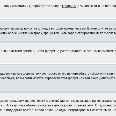
. Чтобы изменить их, перейдите в раздел
Профиль
(обычно ссылка на него на
ому часовому поясу, не к тому, в котором находитесь вы. В этом случае вы м
ля смены большинства настроек, требуется быть зарегистрированным пользоват
т быть в летнем времени. Этот форум не умеет работать с летним временем, 
 вашего языка в форуме, или же просто никто не перевёл этот форум на ваш 
существует, то вы сами можете перевести этот форум на свой язык. Дополни
осится к вашему званию, обычно это звёздочки, указывающие на то, сколько 
». Эта картинка обычно уникальна для каждого пользователя. От администрат
чена поддержка аватар, то это решение администраторов, вы можете выяснит