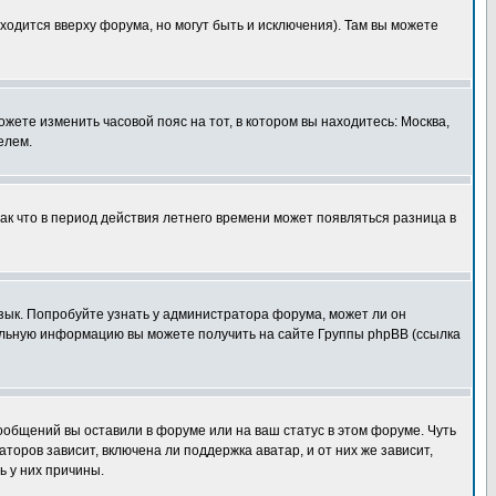
ходится вверху форума, но могут быть и исключения). Там вы можете
ожете изменить часовой пояс на тот, в котором вы находитесь: Москва,
елем.
так что в период действия летнего времени может появляться разница в
язык. Попробуйте узнать у администратора форума, может ли он
тельную информацию вы можете получить на сайте Группы phpBB (ссылка
сообщений вы оставили в форуме или на ваш статус в этом форуме. Чуть
оров зависит, включена ли поддержка аватар, и от них же зависит,
ь у них причины.