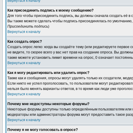
Вернуться к началу
Как присоединить подпись к моему сообщению?
Для того чтобы присоединить подпись, вы должны сначала создать её в
Вы также можете сделать чтобы подпись присоединялась по умолчанию, 
Присоединить подпись
)
Вернуться к началу
Как создать опрос?
Создать опрос легко: когда вы создаёте тему (или редактируете первое 
не видите, то скорее всего у вас нет прав на создание опроса. Вы должн
также можете установить лимит времени на опрос, 0 означает постоянны
Вернуться к началу
Как я могу редактировать или удалить опрос?
Также как и сообщения, опросы могут удалять только их создатели, мод
Если никто не успел проголосовать, то пользователи могут редактироват
нельзя было менять варианты ответов, в то время как люди уже проголос
Вернуться к началу
Почему мне недоступны некоторые форумы?
Некоторые форумы доступны только определённым пользователям или гр
модераторы или администраторы форума могут предоставить такое разр
Вернуться к началу
Почему я не могу голосовать в опросе?