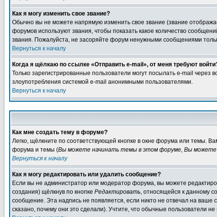
Как я могу изменить свое звание?
Обычно вы не можете напрямую изменить свое звание (звание отображае
форумов используют звания, чтобы показать какое количество сообще
звания. Пожалуйста, не засоряйте форум ненужными сообщениями только
Вернуться к началу
Когда я щёлкаю по ссылке «Отправить e-mail», от меня требуют войти
Только зарегистрированные пользователи могут посылать e-mail через 
злоупотребления системой e-mail анонимными пользователями.
Вернуться к началу
Как мне создать тему в форуме?
Легко, щёлкните по соответствующей кнопке в окне форума или темы. В
форума и темы (
Вы можете начинать темы в этом форуме, Вы можете 
Вернуться к началу
Как я могу редактировать или удалить сообщение?
Если вы не администратор или модератор форума, вы можете редактиров
создания) щёлкнув по кнопке
Редактировать
, относящейся к данному с
сообщение. Эта надпись не появляется, если никто не отвечал на ваше
сказано, почему они это сделали). Учтите, что обычные пользователи не 