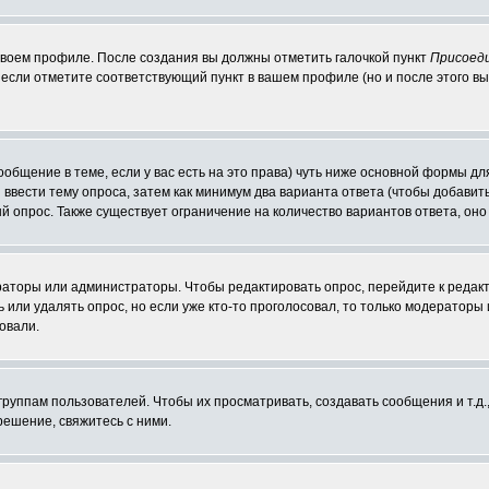
 своем профиле. После создания вы должны отметить галочкой пункт
Присоед
если отметите соответствующий пункт в вашем профиле (но и после этого вы
сообщение в теме, если у вас есть на это права) чуть ниже основной формы 
ы ввести тему опроса, затем как минимум два варианта ответа (чтобы добавит
й опрос. Также существует ограничение на количество вариантов ответа, он
ераторы или администраторы. Чтобы редактировать опрос, перейдите к редакт
ь или удалять опрос, но если уже кто-то проголосовал, то только модераторы
овали.
уппам пользователей. Чтобы их просматривать, создавать сообщения и т.д.
ешение, свяжитесь с ними.