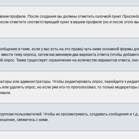
 своем профиле. После создания вы должны отметить галочкой пункт
Присоед
если отметите соответствующий пункт в вашем профиле (но и после этого вы
сообщение в теме, если у вас есть на это права) чуть ниже основной формы 
ы ввести тему опроса, затем как минимум два варианта ответа (чтобы добавит
й опрос. Также существует ограничение на количество вариантов ответа, он
ераторы или администраторы. Чтобы редактировать опрос, перейдите к редакт
ь или удалять опрос, но если уже кто-то проголосовал, то только модераторы
овали.
уппам пользователей. Чтобы их просматривать, создавать сообщения и т.д.
ешение, свяжитесь с ними.