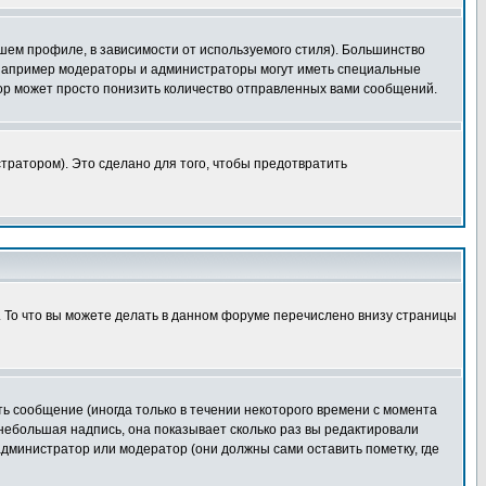
шем профиле, в зависимости от используемого стиля). Большинство
 например модераторы и администраторы могут иметь специальные
ор может просто понизить количество отправленных вами сообщений.
тратором). Это сделано для того, чтобы предотвратить
. То что вы можете делать в данном форуме перечислено внизу страницы
ь сообщение (иногда только в течении некоторого времени с момента
 небольшая надпись, она показывает сколько раз вы редактировали
администратор или модератор (они должны сами оставить пометку, где