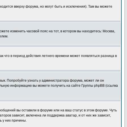
ходится вверху форума, но могут быть и исключения). Там вы можете
ожете изменить часовой пояс на тот, в котором вы находитесь: Москва,
елем.
так что в период действия летнего времени может появляться разница в
язык. Попробуйте узнать у администратора форума, может ли он
тельную информацию вы можете получить на сайте Группы phpBB (ссылка
сообщений вы оставили в форуме или на ваш статус в этом форуме. Чуть
оров зависит, включена ли поддержка аватар, и от них же зависит,
ь у них причины.