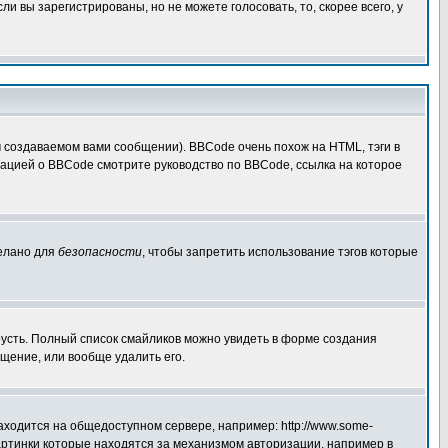
 вы зарегистрированы, но не можете голосовать, то, скорее всего, у
создаваемом вами сообщении). BBCode очень похож на HTML, тэги в
рмацией о BBCode смотрите руководство по BBCode, ссылка на которое
делано для
безопасности
, чтобы запретить использование тэгов которые
грусть. Полный список смайликов можно увидеть в форме создания
щение, или вообще удалить его.
аходится на общедоступном сервере, например: http://www.some-
 картинки которые находятся за механизмом авторизации, например в