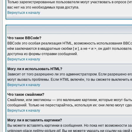
Только зарегистрированные пользователи могут участвовать в опросе (чт
вас нет на это необходимых прав доступа.
Вернуться к началу
Что такое BBCode?
BBCode это особая реализация HTML, возможность использования BBCod
нём заключаются в квадратные скобки [ и ], а не < и >, он даёт польз
доступна из формы отправки сообщений.
Вернуться к началу
Могу ли я использовать HTML?
Зависит от того разрешено ли это администратором. Если разрешено его 
могут вызвать проблемы. Если HTML включён, то вы сможете выключить 
Вернуться к началу
Что такое смайлики?
Смайлики, или эмотиконы — это маленькие картинки, которые могут быть 
сообщений. Только не перестарайтесь, используя их: они легко могут с
Вернуться к началу
Могу ли я вставлять картинки?
Вы можете вставлять картинки в сообщения. Но пока нет возможности заг
unknown-place.net/my-picture.gif. Вы не можете указать ни ссылку на с