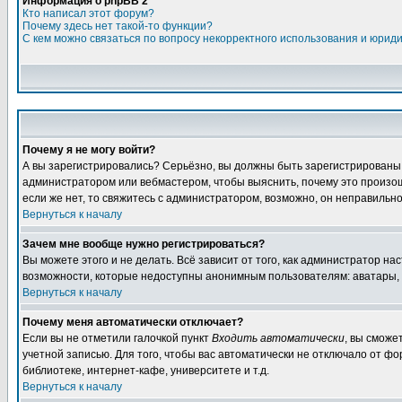
Информация о phpBB 2
Кто написал этот форум?
Почему здесь нет такой-то функции?
С кем можно связаться по вопросу некорректного использования и юрид
Почему я не могу войти?
А вы зарегистрировались? Серьёзно, вы должны быть зарегистрированы, д
администратором или вебмастером, чтобы выяснить, почему это произошл
если же нет, то свяжитесь с администратором, возможно, он неправильн
Вернуться к началу
Зачем мне вообще нужно регистрироваться?
Вы можете этого и не делать. Всё зависит от того, как администратор 
возможности, которые недоступны анонимным пользователям: аватары, лич
Вернуться к началу
Почему меня автоматически отключает?
Если вы не отметили галочкой пункт
Входить автоматически
, вы сможе
учетной записью. Для того, чтобы вас автоматически не отключало от ф
библиотеке, интернет-кафе, университете и т.д.
Вернуться к началу