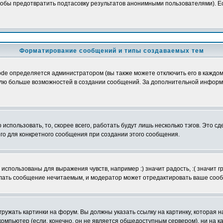
обы предотвратить подтасовку результатов анонимными пользователями). Если
Форматирование сообщений и типы создаваемых тем
e определяется администратором (вы также можете отключить его в каждом 
ователю больше возможностей в создании сообщений. За дополнительной инфо
использовать, то, скорее всего, работать будут лишь несколько тэгов. Это с
его для конкретного сообщения при создании этого сообщения.
использованы для выражения чувств, например :) значит радость, :( значит 
делать сообщение нечитаемым, и модератор может отредактировать ваше сооб
ружать картинки на форум. Вы должны указать ссылку на картинку, которая н
вой компьютер (если, конечно, он не является общедоступным сервером), ни на