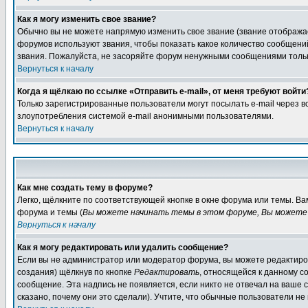
Как я могу изменить свое звание?
Обычно вы не можете напрямую изменить свое звание (звание отображае
форумов используют звания, чтобы показать какое количество сообще
звания. Пожалуйста, не засоряйте форум ненужными сообщениями только
Вернуться к началу
Когда я щёлкаю по ссылке «Отправить e-mail», от меня требуют войти
Только зарегистрированные пользователи могут посылать e-mail через 
злоупотребления системой e-mail анонимными пользователями.
Вернуться к началу
Как мне создать тему в форуме?
Легко, щёлкните по соответствующей кнопке в окне форума или темы. В
форума и темы (
Вы можете начинать темы в этом форуме, Вы можете 
Вернуться к началу
Как я могу редактировать или удалить сообщение?
Если вы не администратор или модератор форума, вы можете редактиров
создания) щёлкнув по кнопке
Редактировать
, относящейся к данному с
сообщение. Эта надпись не появляется, если никто не отвечал на ваше
сказано, почему они это сделали). Учтите, что обычные пользователи не 