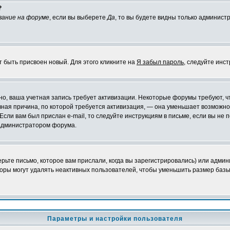
?
вание на форуме
, если вы выберете
Да
, то вы будете видны только админист
т быть присвоен новый. Для этого кликните на
Я забыл пароль
, следуйте инс
ожно, ваша учетная запись требует активизации. Некоторые форумы требуют,
лавная причина, по которой требуется активизация, — она уменьшает возмож
Если вам был прислан e-mail, то следуйте инструкциям в письме, если вы не п
с администратором форума.
ьте письмо, которое вам прислали, когда вы зарегистрировались) или админ
оры могут удалять неактивных пользователей, чтобы уменьшить размер базы
Параметры и настройки пользователя