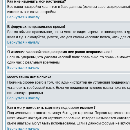
Как мне изменить мои настройки?
Все ваши настройки хранятся в базе данных (если вы зарегистрированы)
изменить все свои настройки
Вернуться к началу
В форумах неправильное время!
Время обычно правильное, но вы можете видеть время, относящееся к друг
Киев и т.д. Пожалуйста, учтите, что для смены часового пояса, как и д
Вернуться к началу
Я изменил часовой пояс, но время все равно неправильное!
Если вы уверены, что указали часовой пояс правильно, то причина може
один час с реальным временем.
Вернуться к началу
Моего языка нет в списке!
Причина скорее всего в том, что администратор не установил поддержку
установить требуемый язык. Если же поддержки нужного языка пока не 
есть внизу страницы)
Вернуться к началу
Как я могу поместить картинку под своим именем?
Под именем пользователя могут быть две картинки. Первая картинка отн
ниже может находиться картинка побольше, которая называется «аватара
какие аватары могут быть использованы. Если в данном форуме не вклю
Вернуться к началу