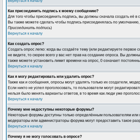
Вернуться к началу
Как присоединить подпись к моему сообщению?
Для того чтобы присоединить подпись, вы должны сначала создать её в
Вы также можете сделать чтобы подпись присоединялась по умолчанию, 
Присоединить подпись
)
Вернуться к началу
Как создать опрос?
Создать опрос легко: когда вы создаёте тему (или редактируете первое 
не видите, то скорее всего у вас нет прав на создание опроса. Вы должн
также можете установить лимит времени на опрос, 0 означает постоянны
Вернуться к началу
Как я могу редактировать или удалить опрос?
Также как и сообщения, опросы могут удалять только их создатели, мод
Если никто не успел проголосовать, то пользователи могут редактироват
нельзя было менять варианты ответов, в то время как люди уже проголос
Вернуться к началу
Почему мне недоступны некоторые форумы?
Некоторые форумы доступны только определённым пользователям или гр
модераторы или администраторы форума могут предоставить такое разр
Вернуться к началу
Почему я не могу голосовать в опросе?