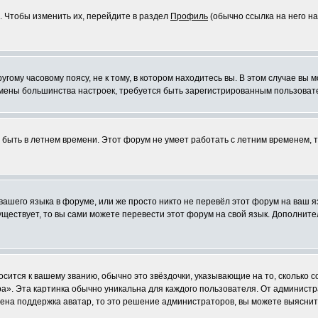
. Чтобы изменить их, перейдите в раздел
Профиль
(обычно ссылка на него на
ому часовому поясу, не к тому, в котором находитесь вы. В этом случае вы м
ля смены большинства настроек, требуется быть зарегистрированным пользоват
т быть в летнем времени. Этот форум не умеет работать с летним временем, 
 вашего языка в форуме, или же просто никто не перевёл этот форум на ваш 
существует, то вы сами можете перевести этот форум на свой язык. Дополни
осится к вашему званию, обычно это звёздочки, указывающие на то, сколько 
». Эта картинка обычно уникальна для каждого пользователя. От администрат
чена поддержка аватар, то это решение администраторов, вы можете выяснит