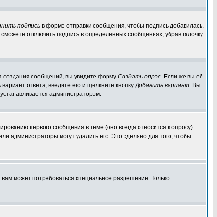
инить подпись
в форме отправки сообщения, чтобы подпись добавилась.
 сможете отключить подпись в определенных сообщениях, убрав галочку
для создания сообщений, вы увидите форму
Создать опрос
. Если же вы её
ь вариант ответа, введите его и щёлкните кнопку
Добавить вариант
. Вы
о устанавливается администратором.
ированию первого сообщения в теме (оно всегда относится к опросу).
 или администраторы могут удалить его. Это сделано для того, чтобы
, вам может потребоваться специальное разрешение. Только