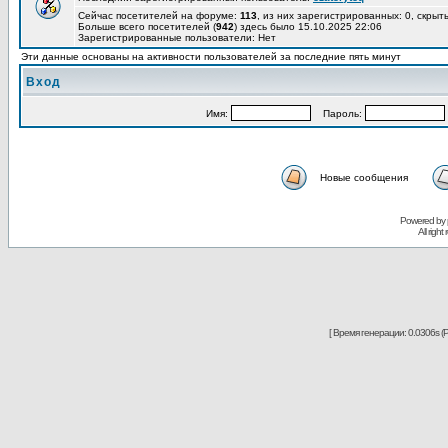
Сейчас посетителей на форуме:
113
, из них зарегистрированных: 0, скрыт
Больше всего посетителей (
942
) здесь было 15.10.2025 22:06
Зарегистрированные пользователи: Нет
Эти данные основаны на активности пользователей за последние пять минут
Вход
Имя:
Пароль:
Новые сообщения
Powered by
All righ
[ Время генерации: 0.0306s (P