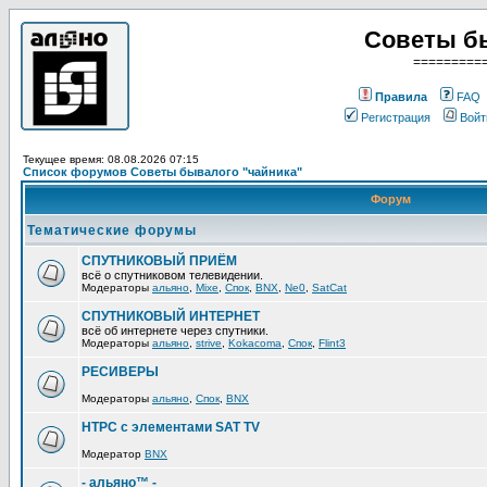
Советы б
=========
Правила
FAQ
Регистрация
Войт
Текущее время: 08.08.2026 07:15
Список форумов Советы бывалого "чайника"
Форум
Тематические форумы
СПУТНИКОВЫЙ ПРИЁМ
всё о спутниковом телевидении.
Модераторы
альяно
,
Mixe
,
Спок
,
BNX
,
Ne0
,
SatCat
СПУТНИКОВЫЙ ИНТЕРНЕТ
всё об интернете через спутники.
Модераторы
альяно
,
strive
,
Kokacoma
,
Спок
,
Flint3
РЕСИВЕРЫ
Модераторы
альяно
,
Спок
,
BNX
HTPC с элементами SAT TV
Модератор
BNX
- альяно™ -