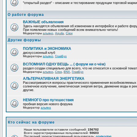
"открытый раздел" - описание и тестирование продукции торговой марки
О работе форума
ВАЖНЫЕ объявления
Здесь находятся объявления об изменении в интерфейсе и работе фор
При появлении новых сообщений всем внимательно читать!
Модераторы
альяно
,
Aquila
,
Спок
Другие форумы
ПОЛИТИКА и ЭКОНОМИКА
дискуссионный клуб
Модераторы
альяно
,
ГлавБух
ВСПОМНИЛ ОДНУ ВЕЩЬ ... ( форум ни о чём)
раздел создан специально для всего, что не относится к основной тем
Модераторы
альяно
,
Спок
,
BNX
,
ГлавБух
АЛЬТЕРНАТИВНАЯ ЭНЕРГЕТИКА
Рассматриваются вопросы практического применения возобновляемых и
солнечное излучение, кинетическая энергия ветра, движение воды в рек
другие.
НЕМНОГО про путешествия
пробная версия нового форума
Модератор
альяно
Кто сейчас на форуме
Наши пользователи оставили сообщений:
156702
Всего зарегистрированных пользователей:
50603
Последний зарегистрированный пользователь:
ozaterytoq