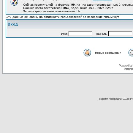
Сейчас посетителей на форуме:
99
, из них зарегистрированных: 0, скрыты
Больше всего посетителей (
942
) здесь было 15.10.2025 22:06
Зарегистрированные пользователи: Нет
Эти данные основаны на активности пользователей за последние пять минут
Вход
Имя:
Пароль:
Новые сообщения
Powered by
All righ
[ Время генерации: 0.03s (PH