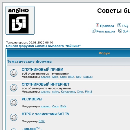
Советы б
=========
Правила
FAQ
Регистрация
Войт
Текущее время: 09.08.2026 06:40
Список форумов Советы бывалого "чайника"
Форум
Тематические форумы
СПУТНИКОВЫЙ ПРИЁМ
всё о спутниковом телевидении.
Модераторы
альяно
,
Mixe
,
Спок
,
BNX
,
Ne0
,
SatCat
СПУТНИКОВЫЙ ИНТЕРНЕТ
всё об интернете через спутники.
Модераторы
альяно
,
strive
,
Kokacoma
,
Спок
,
Flint3
РЕСИВЕРЫ
Модераторы
альяно
,
Спок
,
BNX
HTPC с элементами SAT TV
Модератор
BNX
- альяно™ -