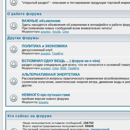
"открытый раздел" - описание и тестирование продукции торговой марки
О работе форума
ВАЖНЫЕ объявления
Здесь находятся объявления об изменении в интерфейсе и работе фор
При появлении новых сообщений всем внимательно читать!
Модераторы
альяно
,
Aquila
,
Спок
Другие форумы
ПОЛИТИКА и ЭКОНОМИКА
дискуссионный клуб
Модераторы
альяно
,
ГлавБух
ВСПОМНИЛ ОДНУ ВЕЩЬ ... ( форум ни о чём)
раздел создан специально для всего, что не относится к основной тем
Модераторы
альяно
,
Спок
,
BNX
,
ГлавБух
АЛЬТЕРНАТИВНАЯ ЭНЕРГЕТИКА
Рассматриваются вопросы практического применения возобновляемых и
солнечное излучение, кинетическая энергия ветра, движение воды в рек
другие.
НЕМНОГО про путешествия
пробная версия нового форума
Модератор
альяно
Кто сейчас на форуме
Наши пользователи оставили сообщений:
156702
Всего зарегистрированных пользователей:
50606
Последний зарегистрированный пользователь:
imewezunadi