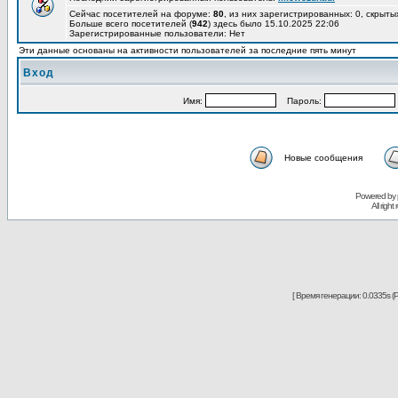
Сейчас посетителей на форуме:
80
, из них зарегистрированных: 0, скрыты
Больше всего посетителей (
942
) здесь было 15.10.2025 22:06
Зарегистрированные пользователи: Нет
Эти данные основаны на активности пользователей за последние пять минут
Вход
Имя:
Пароль:
Новые сообщения
Powered by
All righ
[ Время генерации: 0.0335s (P