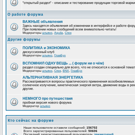
"открытый раздел" - описание и тестирование продукции торговой марки
О работе форума
ВАЖНЫЕ объявления
Здесь находятся объявления об изменении в интерфейсе и работе фор
При появлении новых сообщений всем внимательно читать!
Модераторы
альяно
,
Aquila
,
Спок
Другие форумы
ПОЛИТИКА и ЭКОНОМИКА
дискуссионный клуб
Модераторы
альяно
,
ГлавБух
ВСПОМНИЛ ОДНУ ВЕЩЬ ... ( форум ни о чём)
раздел создан специально для всего, что не относится к основной тем
Модераторы
альяно
,
Спок
,
BNX
,
ГлавБух
АЛЬТЕРНАТИВНАЯ ЭНЕРГЕТИКА
Рассматриваются вопросы практического применения возобновляемых и
солнечное излучение, кинетическая энергия ветра, движение воды в рек
другие.
НЕМНОГО про путешествия
пробная версия нового форума
Модератор
альяно
Кто сейчас на форуме
Наши пользователи оставили сообщений:
156702
Всего зарегистрированных пользователей:
50606
Последний зарегистрированный пользователь:
imewezunadi