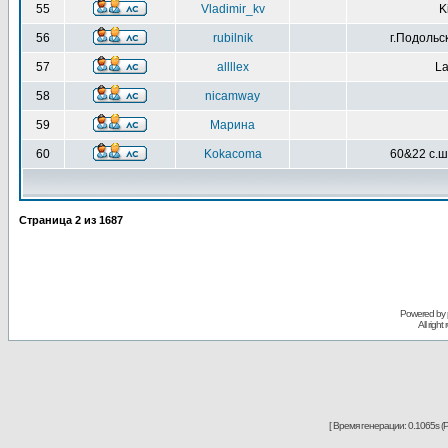
55
Vladimir_kv
K
56
rubilnik
г.Подольс
57
allllex
La
58
nicamway
59
Марина
60
Kokacoma
60&22 с.ш
Страница
2
из
1687
Powered by
All righ
[ Время генерации: 0.1065s (P