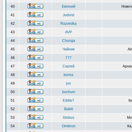
40
Евгений
Новоч
41
Judoist
42
Razvedka
43
AVP
44
Chunga
45
Чайник
Al
46
777
47
Сергей
Архан
48
boriss
49
jon
50
bochum
51
Eddie7
Is
52
Bakili
53
Globus
Мо
54
Omikron
Ка