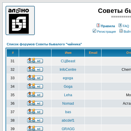
Советы б
=========
Правила
FAQ
Регистрация
Войт
Список форумов Советы бывалого "чайника"
#
Имя
Email
От
31
СЦBeast
32
InfoCentre
Chern
33
egoga
34
Goga
35
Leha
Мо
36
Nomad
Аста
37
bas
38
abcdef1
39
GRAGG