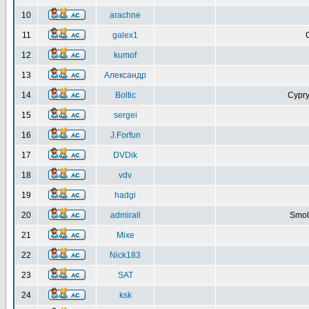
10
arachne
11
galex1
12
kumof
13
Александр
14
Boltic
Сургу
15
sergei
16
J.Forfun
17
DVDik
18
vdv
19
hadgi
20
admirall
Smol
21
Mixe
22
Nick183
23
SAT
24
ksk