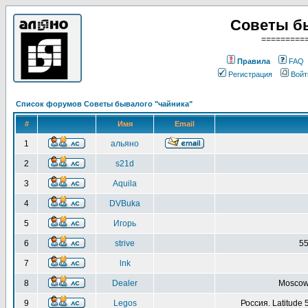
Советы б
=========
Правила
FAQ
Регистрация
Войт
Список форумов Советы бывалого "чайника"
#
Имя
Email
1
альяно
2
s21d
3
Aquila
4
DVBuka
5
Игорь
6
strive
55
7
lnk
8
Dealer
Moscow 
9
Legos
Россия. Latitude 