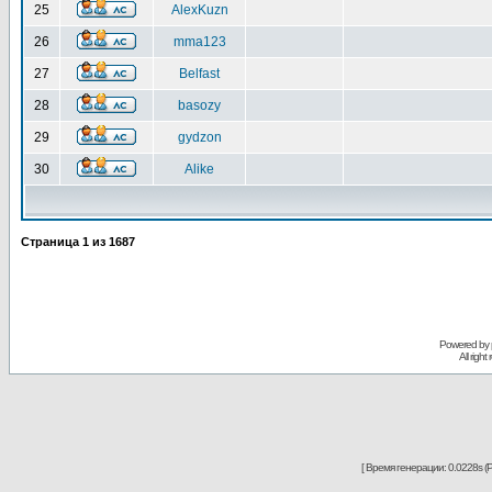
25
AlexKuzn
26
mma123
27
Belfast
28
basozy
29
gydzon
30
Alike
Страница
1
из
1687
Powered by
All righ
[ Время генерации: 0.0228s (P