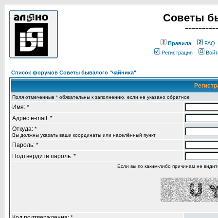
Советы б
=========
Правила
FAQ
Регистрация
Войт
Список форумов Советы бывалого "чайника"
Регистр
Поля отмеченные * обязательны к заполнению, если не указано обратное
Имя: *
Адрес e-mail: *
Откуда: *
Вы должны указать ваши координаты или населённый пункт
Пароль: *
Подтвердите пароль: *
Если вы по каким-либо причинам не види
Код подтверждения: *