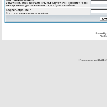
Введите код, каким вы видите его. Код чувствителен к регистру, через
ноль проведена диагональная черта, все буквы английские.
Год регистрации: *
В это поле надо вписать текущий год
Powered by
All righ
[ Время генерации: 0.0484s (P