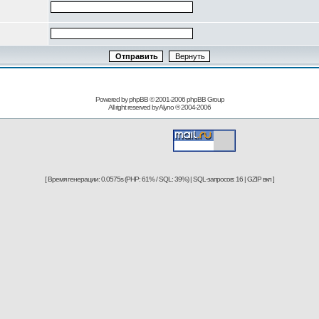
Powered by phpBB © 2001-2006
phpBB Group
All right reserved by
Alyno
® 2004-2006
[ Время генерации: 0.0575s (PHP: 61% / SQL: 39%) | SQL-запросов: 16 | GZIP вкл ]