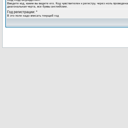
Введите код, каким вы видите его. Код чувствителен к регистру, через ноль проведена
диагональная черта, все буквы английские.
Год регистрации: *
В это поле надо вписать текущий год