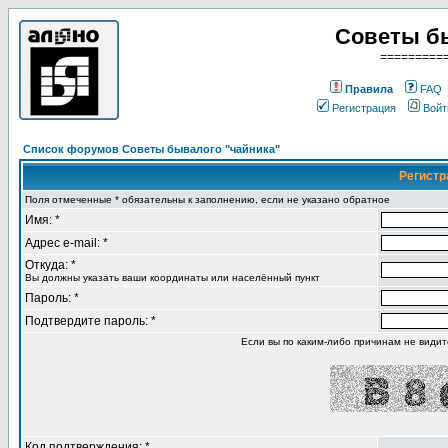
Советы б
=========
Правила
FAQ
Регистрация
Войт
Список форумов Советы бывалого "чайника"
Регистр
Поля отмеченные * обязательны к заполнению, если не указано обратное
Имя: *
Адрес e-mail: *
Откуда: *
Вы должны указать ваши координаты или населённый пункт
Пароль: *
Подтвердите пароль: *
Если вы по каким-либо причинам не види
Код подтверждения: *