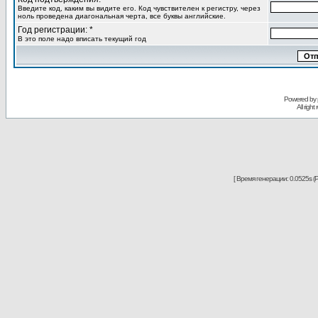
Введите код, каким вы видите его. Код чувствителен к регистру, через
ноль проведена диагональная черта, все буквы английские.
Год регистрации: *
В это поле надо вписать текущий год
Powered by
All righ
[ Время генерации: 0.0525s (P