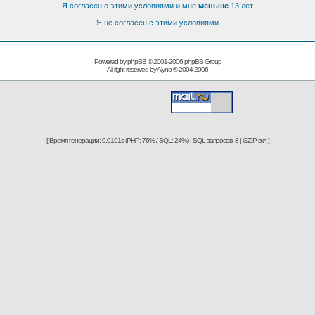
Я согласен с этими условиями и мне
меньше
13 лет
Я не согласен с этими условиями
Powered by phpBB © 2001-2006
phpBB Group
All right reserved by
Alyno
® 2004-2006
[ Время генерации: 0.0191s (PHP: 76% / SQL: 24%) | SQL-запросов: 8 | GZIP вкл ]