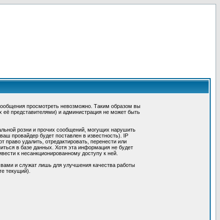
сообщения просмотреть невозможно. Таким образом вы
х её представителями) и администрация не может быть
альной розни и прочих сообщений, могущих нарушить
ш провайдер будет поставлен в известность). IP
 право удалить, отредактировать, перенести или
иться в базе данных. Хотя эта информация не будет
вести к несанкционированному доступу к ней.
 вами и служат лишь для улучшения качества работы
те текущий).