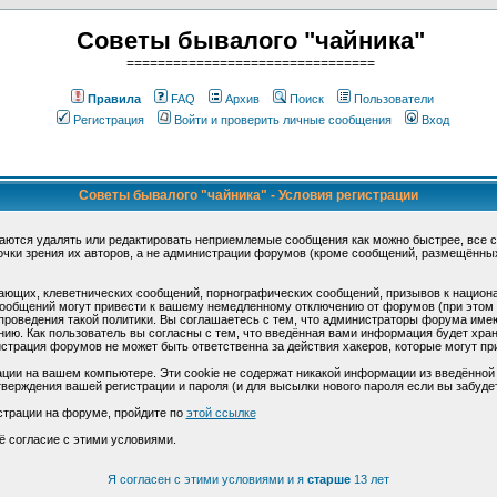
Советы бывалого "чайника"
================================
Правила
FAQ
Архив
Поиск
Пользователи
Регистрация
Войти и проверить личные сообщения
Вход
Советы бывалого "чайника" - Условия регистрации
аются удалять или редактировать неприемлемые сообщения как можно быстрее, все 
очки зрения их авторов, а не администрации форумов (кроме сообщений, размещённы
ающих, клеветнических сообщений, порнографических сообщений, призывов к национ
общений могут привести к вашему немедленному отключению от форумов (при этом ва
роведения такой политики. Вы соглашаетесь с тем, что администраторы форума имеют
ию. Как пользователь вы согласны с тем, что введённая вами информация будет хран
страция форумов не может быть ответственна за действия хакеров, которые могут при
ции на вашем компьютере. Эти cookie не содержат никакой информации из введённой
верждения вашей регистрации и пароля (и для высылки нового пароля если вы забуде
страции на форуме, пройдите по
этой ссылке
ё согласие с этими условиями.
Я согласен с этими условиями и я
старше
13 лет