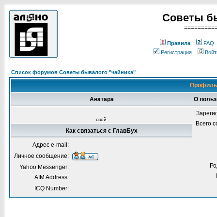
Советы б
=========
Правила
FAQ
Регистрация
Войт
Список форумов Советы бывалого "чайника"
Профиль 
Аватара
О польз
Зареги
свой
Всего 
Как связаться с ГлавБух
Адрес e-mail:
Личное сообщение:
Ро
Yahoo Messenger:
AIM Address:
ICQ Number: