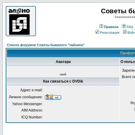
Советы б
=========
Правила
FAQ
Регистрация
Войт
Список форумов Советы бывалого "чайника"
Профиль
Аватара
О польз
Зареги
свой
Всего 
Как связаться с DVDik
Адрес e-mail:
Личное сообщение:
Ро
Yahoo Messenger:
AIM Address:
ICQ Number: