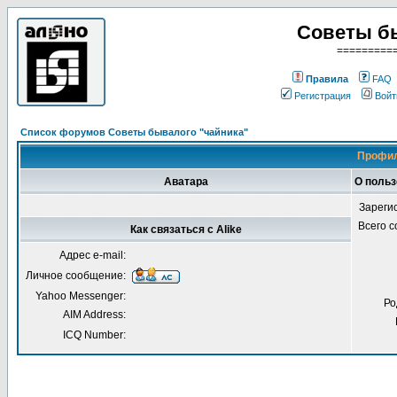
Советы б
=========
Правила
FAQ
Регистрация
Войт
Список форумов Советы бывалого "чайника"
Профил
Аватара
О польз
Зареги
Всего 
Как связаться с Alike
Адрес e-mail:
Личное сообщение:
Yahoo Messenger:
Ро
AIM Address:
ICQ Number: