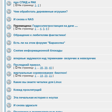
про СПИД и РАК
[
На страницу:
1
,
2
]
Чем обработать деревянные игрушки?
И снова о NAS
Перемещена:
Гидроэлектростанция на даче ....
[
На страницу:
1
...
4
,
5
,
6
]
Обращение к любителям фантастики!
Есть ли на этом форуме "Барахолка"
Снятие информационной блокады
впервые задумался над терминами- везунчик и невезунчик
Последний прикол.
[
На страницу:
1
...
38
,
39
,
40
]
виртуальные соревнования- биатлон!
[
На страницу:
1
...
19
,
20
,
21
]
Какие вы знаете читалки для Linux
Ковид проклятущий
Эта печальная история о ноутах
И снова здрасьте
Праздники и знаменательные даты