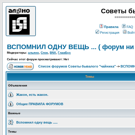
Советы б
=========
Правила
FAQ
Регистрация
Войт
ВСПОМНИЛ ОДНУ ВЕЩЬ ... ( форум ни 
Модераторы:
альяно
,
Спок
,
BNX
,
ГлавБух
Сейчас этот форум просматривают: Нет
Список форумов Советы бывалого "чайника"
->
ВСПОМНИ
Темы
Объявления
Жакон, есть жакон.
Общие ПРАВИЛА ФОРУМОВ
Важные
Вспомнил одну вещь .....
Темы