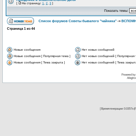
[
На страницу:
1
,
2
,
3
]
Показать темы:
Список форумов Советы бывалого "чайника"
->
ВСПОМНИ
Страница
1
из
44
Новые сообщения
Нет новых сообщений
Новые сообщения [ Популярная тема ]
Нет новых сообщений [ Популярная 
Новые сообщения [ Тема закрыта ]
Нет новых сообщений [ Тема закрыта
Powered by
All righ
[ Время генерации: 0.0357s (P