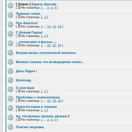
[ Опрос ]
Курить бросаю
[
На страницу:
1
...
3
,
4
,
5
]
Лыжные гонки.
[
На страницу:
1
,
2
]
Про биатлон!
[
На страницу:
1
...
14
,
15
,
16
]
С Новым Годом!
[
На страницу:
1
,
2
]
... посмотрел я фильм ....
[
На страницу:
1
...
33
,
34
,
35
]
Вторая жизнь спутниковой антенны:
Меожно сказать что возварщение спеки...
День Радио !
Шоколад
О книге(ах)
[
На страницу:
1
,
2
]
Проблемы с компьютером.
[
На страницу:
1
...
18
,
19
,
20
]
Новости науки и техники
[
На страницу:
1
,
2
]
Ах, эта музыка, музыка, музыка-2
[
На страницу:
1
...
3
,
4
,
5
]
Плагиат моразма.