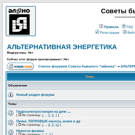
Советы б
=========
Правила
FAQ
Регистрация
Войт
АЛЬТЕРНАТИВНАЯ ЭНЕРГЕТИКА
Модераторы: Нет
Сейчас этот форум просматривают: Нет
Список форумов Советы бывалого "чайника"
->
АЛЬТЕР
Темы
Объявления
Новый раздел форума
Темы
Гидроэлектростанция на даче ....
[
На страницу:
1
...
5
,
6
,
7
]
Печки, ТЕПЛОВЫЕ насосы, асики и др
[
На страницу:
1
...
8
,
9
,
10
]
Новости физики
[
На страницу:
1
,
2
,
3
]