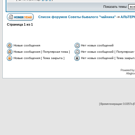
Показать темы:
Список форумов Советы бывалого "чайника"
->
АЛЬТЕР
Страница
1
из
1
Новые сообщения
Нет новых сообщений
Новые сообщения [ Популярная тема ]
Нет новых сообщений [ Популярная 
Новые сообщения [ Тема закрыта ]
Нет новых сообщений [ Тема закрыта
Powered by
All righ
[ Время генерации: 0.0357s (P