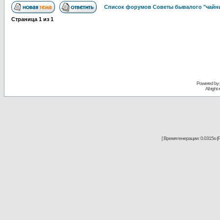
Список форумов Советы бывалого "чайн
Страница
1
из
1
Powered by
All righ
[ Время генерации: 0.0315s (P