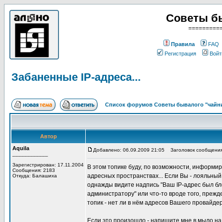
Советы б
=========
Правила
FAQ
Регистрация
Войт
Забаненные IP-адреса...
Список форумов Советы бывалого "чайн
Автор
Aquila
Добавлено: 06.09.2009 21:05
Заголовок сообщения:
____________
Зарегистрирован: 17.11.2004
В этом топике буду, по возможности, информи
Сообщения: 2183
адресных пространствах... Если Вы - лояльны
Откуда: Балашиха
однажды видите надпись "Ваш IP-адрес был бл
администратору" или что-то вроде того, прежд
топик - нет ли в нём адресов Вашего провайдер
Если это произошло - напишите мне в мыло н