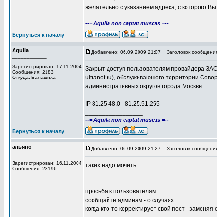
желательно с указанием адреса, с которого Вы
_________________
--= Aquila non captat muscas =--
Вернуться к началу
Aquila
Добавлено: 06.09.2009 21:07
Заголовок сообщения
____________
Зарегистрирован: 17.11.2004
Закрыт доступ пользователям провайдера ЗА
Сообщения: 2183
ultranet.ru), обслуживающего территории Севе
Откуда: Балашиха
административных округов города Москвы.
IP 81.25.48.0 - 81.25.51.255
_________________
--= Aquila non captat muscas =--
Вернуться к началу
альяно
Добавлено: 06.09.2009 21:27
Заголовок сообщения
____________
Зарегистрирован: 16.11.2004
таких надо мочить ...
Сообщения: 28196
просьба к пользователям ...
сообщайте админам - о случаях
когда кто-то корректирует свой пост - заменяя е