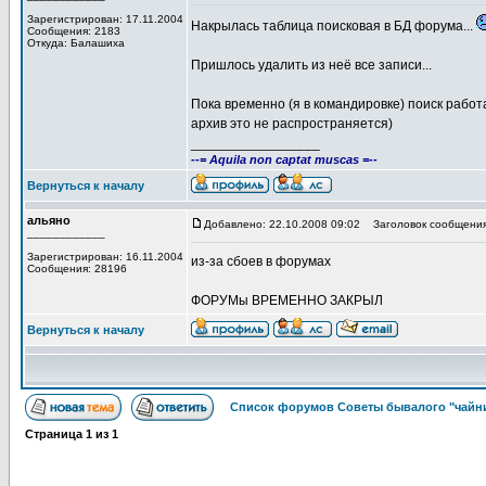
Зарегистрирован: 17.11.2004
Накрылась таблица поисковая в БД форума...
Сообщения: 2183
Откуда: Балашиха
Пришлось удалить из неё все записи...
Пока временно (я в командировке) поиск работа
архив это не распространяется)
_________________
--= Aquila non captat muscas =--
Вернуться к началу
альяно
Добавлено: 22.10.2008 09:02
Заголовок сообщения
____________
Зарегистрирован: 16.11.2004
из-за сбоев в форумах
Сообщения: 28196
ФОРУМы ВРЕМЕННО ЗАКРЫЛ
Вернуться к началу
Список форумов Советы бывалого "чайн
Страница
1
из
1