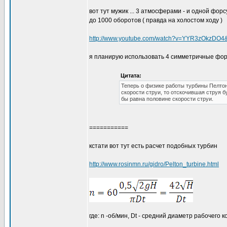
вот тут мужик ... 3 атмосферами - и одной форс
до 1000 оборотов ( правда на холостом ходу )
http://www.youtube.com/watch?v=YYR3zOkzDO4&f
я планирую использовать 4 симметричные форсу
Цитата:
Теперь о физике работы турбины Пелтон
скорости струи, то отскочившая струя б
бы равна половине скорости струи.
===========
кстати вот тут есть расчет подобных турбин
http://www.rosinmn.ru/gidro/Pelton_turbine.html
где: n -об/мин, Dt - средний диаметр рабочего к