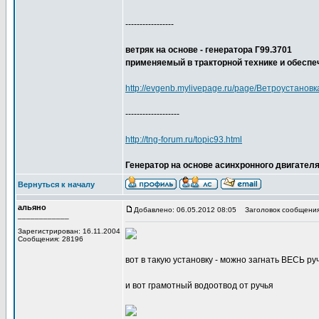
-----------------
ветряк на основе - генератора Г99.3701
применяемый в тракторной технике и обесп
http://evgenb.mylivepage.ru/page/Ветроустанов
-------------------
http://tng-forum.ru/topic93.html
Генератор на основе асинхронного двигателя
Вернуться к началу
альяно
Добавлено: 06.05.2012 08:05
Заголовок сообщения
____________
Зарегистрирован: 16.11.2004
Сообщения: 28196
вот в такую установку - можно загнать ВЕСЬ р
и вот грамотный водоотвод от ручья