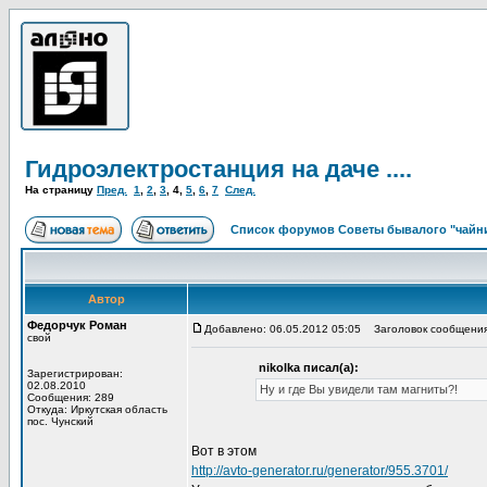
Гидроэлектростанция на даче ....
На страницу
Пред.
1
,
2
,
3
,
4
,
5
,
6
,
7
След.
Список форумов Советы бывалого "чайн
Автор
Федорчук Роман
Добавлено: 06.05.2012 05:05
Заголовок сообщения
свой
nikolka писал(а):
Зарегистрирован:
02.08.2010
Ну и где Вы увидели там магниты?!
Сообщения: 289
Откуда: Иркутская область
пос. Чунский
Вот в этом
http://avto-generator.ru/generator/955.3701/