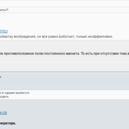
ниты?!
3701/
 обмотку возбуждения, он все равно работает, только неэффективно.
ле противоположное полю постоянного магнита. То есть при отсутствии тока
:
 в гараже валяется.
удить.
?t=28
нератора.