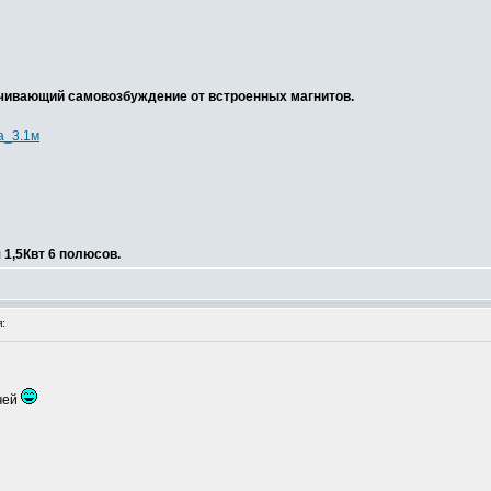
ечивающий самовозбуждение от встроенных магнитов.
ка_3.1м
 1,5Квт 6 полюсов.
:
учей