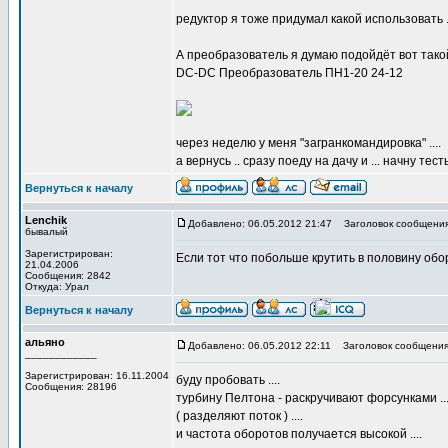
редуктор я тоже придумал какой использовать ..
А преобразователь я думаю подойдёт вот тако
DC-DC Преобразователь ПН1-20 24-12
через неделю у меня "загранкомандировка" ....
а вернусь .. сразу поеду на дачу и ... начну тесты
Вернуться к началу
Lenchik
Добавлено: 06.05.2012 21:47
Заголовок сообщения
бывалый
Зарегистрирован:
Если тот что побольше крутить в половину обо
21.04.2006
Сообщения: 2842
Откуда: Урал
Вернуться к началу
альяно
Добавлено: 06.05.2012 22:11
Заголовок сообщения
____________
Зарегистрирован: 16.11.2004
буду пробовать ....
Сообщения: 28196
турбину Пелтона - раскручивают форсунками ..
( разделяют поток ) ....
и частота оборотов получается высокой ....