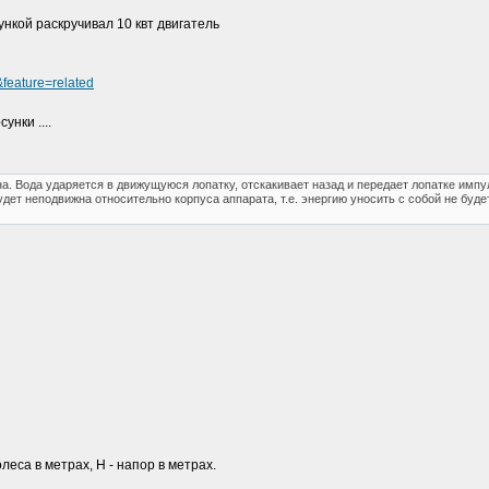
ункой раскручивал 10 квт двигатель
eature=related
нки ....
а. Вода ударяется в движущуюся лопатку, отскакивает назад и передает лопатке импул
удет неподвижна относительно корпуса аппарата, т.е. энергию уносить с собой не буд
олеса в метрах, H - напор в метрах.