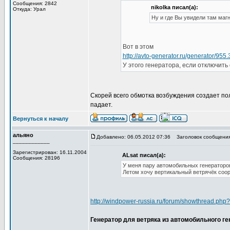
Сообщения: 2842
nikolka писал(а):
Откуда: Урал
Ну и где Вы увидели там маг
Вот в этом
http://avto-generator.ru/generator/955.
У этого генератора, если отключить
Скорей всего обмотка возбуждения создает по
падает.
Вернуться к началу
альяно
Добавлено: 06.05.2012 07:36
Заголовок сообщения
____________
Зарегистрирован: 16.11.2004
ALsat писал(а):
Сообщения: 28196
У меня пару автомобильных генераторов
Летом хочу вертикальный ветрячёк соор
http://windpower-russia.ru/forum/showthread.php
Генератор для ветряка из автомобильного ге