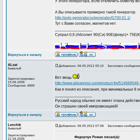
У этого генератора, если отключить обмотку в
А Вы описываете примерно такой генератор.
http://avto-generator.ru/generator/G700.01.1/
Тут с Вами согласен, магнитов нет.
_________________
Супрал 0,9 (Абсолют 90(Си) 90Е(фокус)+ 75Е(Ку))
Вернуться к началу
ALsat
Добавлено: 06.05.2012 05:10
Заголовок сообщения
бывалый
Вот вещь
Зарегистрирован:
15.06.2008
http://www.aliexpress.com/product-fm/5146895
Сообщения: 4890
Как я понял из описания, при минимальных 9 о
_________________
Русский народ обычно не имеет плана действий
Он страшен своей импровизацией!
Вернуться к началу
Lenchik
Добавлено: 06.05.2012 07:08
Заголовок сообщения
бывалый
Зарегистрирован:
Федорчук Роман писал(а):
21.04.2006