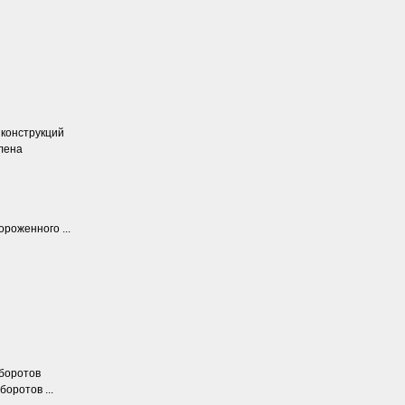
 конструкций
илена
ороженного ...
оборотов
боротов ...