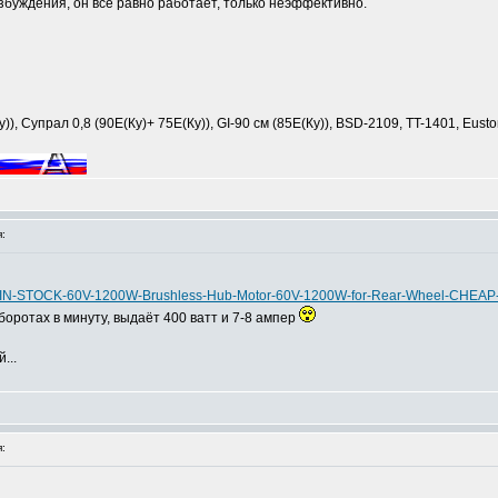
озбуждения, он все равно работает, только неэффективно.
, Супрал 0,8 (90Е(Ку)+ 75Е(Ку)), GI-90 см (85Е(Ку)), BSD-2109, TT-1401, Eusto
:
49-IN-STOCK-60V-1200W-Brushless-Hub-Motor-60V-1200W-for-Rear-Wheel-CHEAP-
боротах в минуту, выдаёт 400 ватт и 7-8 ампер
...
: