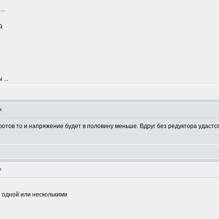
..
й
 ...
:
ротов то и напряжение будет в половину меньше. Вдруг без редуктора удастс
:
. одной или несколькими