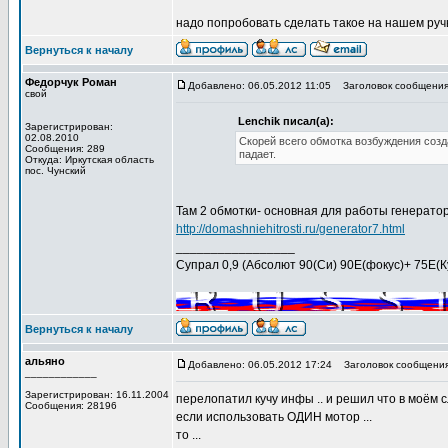
надо попробовать сделать такое на нашем руч
Вернуться к началу
Федорчук Роман
Добавлено: 06.05.2012 11:05
Заголовок сообщения
свой
Lenchik писал(а):
Зарегистрирован:
02.08.2010
Скорей всего обмотка возбуждения созд
Сообщения: 289
падает.
Откуда: Иркутская область
пос. Чунский
Там 2 обмотки- основная для работы генерато
http://domashniehitrosti.ru/generator7.html
_________________
Супрал 0,9 (Абсолют 90(Си) 90Е(фокус)+ 75Е(Ку))
Вернуться к началу
альяно
Добавлено: 06.05.2012 17:24
Заголовок сообщения
____________
Зарегистрирован: 16.11.2004
перелопатил кучу инфы .. и решил что в моём сл
Сообщения: 28196
если использовать ОДИН мотор ...
то ...